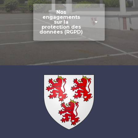
Nos
engagements
sur la
protection des
données (RGPD)