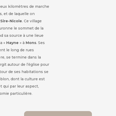
 deux kilomètres de marche
, et de laquelle on
-Sire-Nicole
. Ce village
ouronne le sommet de la
end sa source à une lieue
la «
Hayne
» à
Mons
. Ses
nt le long de rues
ière, se termine dans la
rgit autour de l’église pour
tour de ses habitations se
lon, dont la culture est
t qui par leur aspect,
mie particulière.