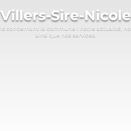
Villers-Sire-Nicole
ns concernant la commune : notre actualité, n
ainsi que nos services.