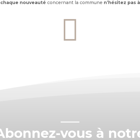
e
chaque nouveauté
concernant la commune
n’hésitez pas à

Abonnez-vous à notr