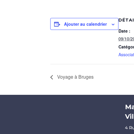
DÉTA
Ajouter au calendrier
Date :
09/10/2
Catégo
Associa
Voyage à Bruges
Ma
Vi
4 R