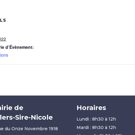
ILS
022
rie d’Évènement:
tions
irie de
Horaires
llers-Sire-Nicole
Lundi : 8h30 à 12h
Mardi : 8h30 à 12h
ue du Onze Novembre 1918